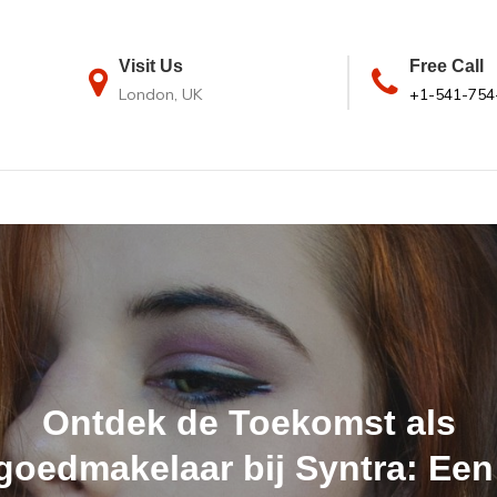
Visit Us
Free Call
London, UK
+1-541-754
Ontdek de Toekomst als
goedmakelaar bij Syntra: Ee