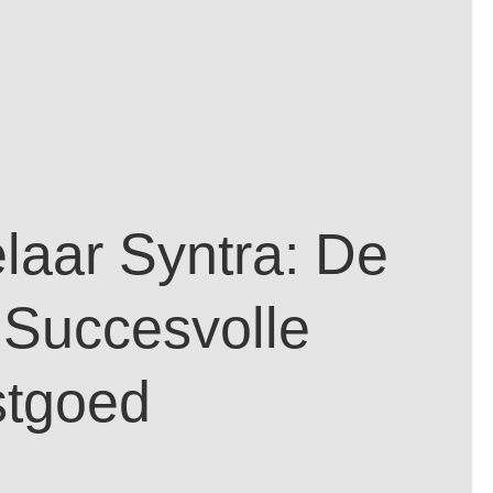
aar Syntra: De
Succesvolle
stgoed