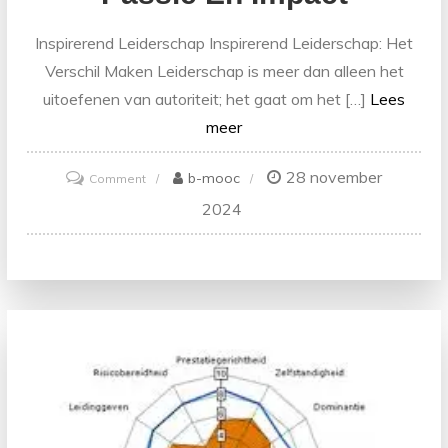
Inspirerend Leiderschap Inspirerend Leiderschap: Het
Verschil Maken Leiderschap is meer dan alleen het
uitoefenen van autoriteit; het gaat om het […]
Lees
meer
28 november
on
b-mooc
Comment
De
2024
Kracht
van
Inspirerend
Leiderschap:
Leid
Met
Passie
en