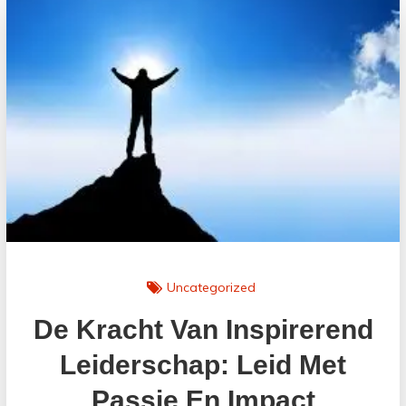
Engels
Leren
voor
Persoonlijke
en
Professionele
Groei
Uncategorized
De Kracht Van Inspirerend
Leiderschap: Leid Met
Passie En Impact