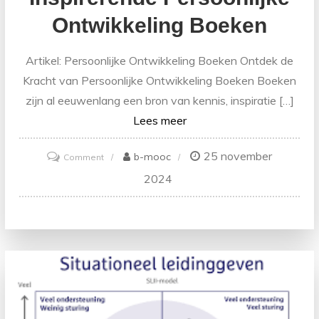
Ontwikkeling Boeken
Artikel: Persoonlijke Ontwikkeling Boeken Ontdek de
Kracht van Persoonlijke Ontwikkeling Boeken Boeken
zijn al eeuwenlang een bron van kennis, inspiratie […]
Lees meer
25 november
on
b-mooc
Comment
Verrijk
2024
je
Leven
met
Inspirerende
Persoonlijke
Ontwikkeling
Boeken