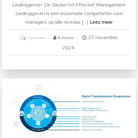
Leidinggeven: De Sleutel tot Effectief Management
Leidinggeven is een essentiële competentie voor
managers op alle niveaus […]
Lees meer
27 november
on
b-mooc
Comment
Ontwikkeling
2024
van
Competentie
in
Leidinggeven:
De
Sleutel
tot
Effectief
Management