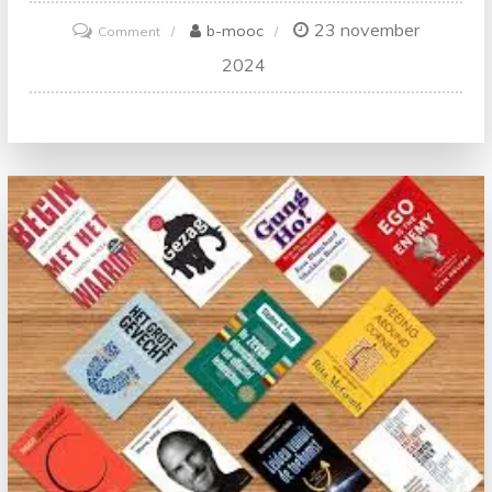
23 november
on
b-mooc
Comment
Verken
2024
de
Diverse
Facetten
van
Leiderschap:
Ontdek
Verschillende
Soorten
Leiderschap