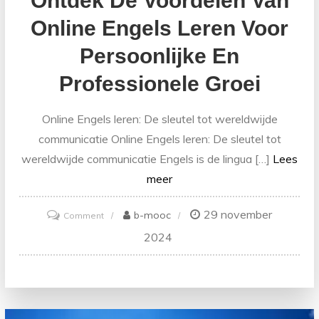
Ontdek De Voordelen Van
Online Engels Leren Voor
Persoonlijke En
Professionele Groei
Online Engels leren: De sleutel tot wereldwijde
communicatie Online Engels leren: De sleutel tot
wereldwijde communicatie Engels is de lingua […]
Lees
meer
29 november
on
b-mooc
Comment
Ontdek
2024
de
Voordelen
van
Online