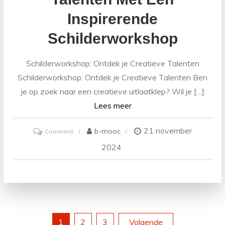
Inspirerende
Schilderworkshop
Schilderworkshop: Ontdek je Creatieve Talenten
Schilderworkshop: Ontdek je Creatieve Talenten Ben
je op zoek naar een creatieve uitlaatklep? Wil je […]
Lees meer
21 november
on
b-mooc
Comment
Ontdek
2024
je
Creatieve
Talenten
met
een
1
2
3
Volgende