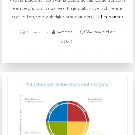
een begrip dat vaak wordt gebruikt in verschillende
contexten, van zakelijke omgevingen […]
Lees meer
24 november
on
b-mooc
Comment
De
2024
Essentie
van
Leiderschap:
Wat
Betekent
Leiderschap
Eigenlijk?