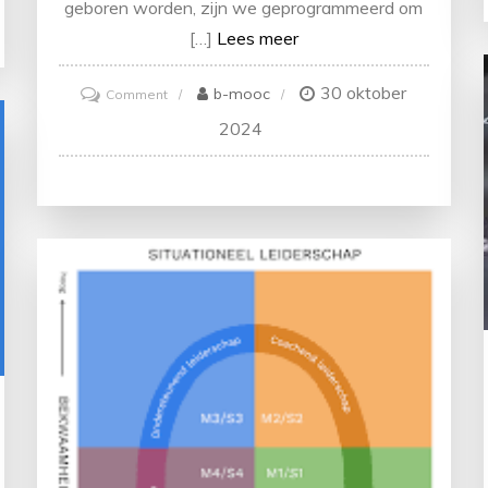
geboren worden, zijn we geprogrammeerd om
[…]
Lees meer
30 oktober
on
b-mooc
Comment
De
2024
Kracht
van
Blijven
Leren:
Ontdek,
Groei
en
Ontwikkel!