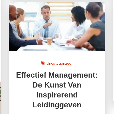
Leidinggeven:
Fundamentele
Principes
voor
Effectief
Leiderschap
Uncategorized
Effectief Management:
De Kunst Van
Inspirerend
Leidinggeven