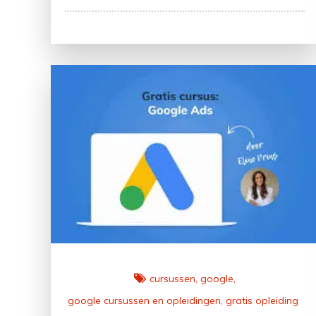
Belang
van
Data-
analyse
in
de
Moderne
Samenleving
cursussen
google
google cursussen en opleidingen
gratis opleiding