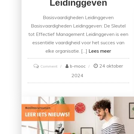
Leidinggeven
Basisvaardigheden Leidinggeven
Basisvaardigheden Leidinggeven: De Sleutel
tot Effectief Management Leidinggeven is een
essentiële vaardigheid voor het succes van
elke organisatie. […]
Lees meer
24 oktober
on
b-mooc
Comment
Ontwikkeling
2024
van
Basisvaardigheden
voor
Effectief
Leidinggeven