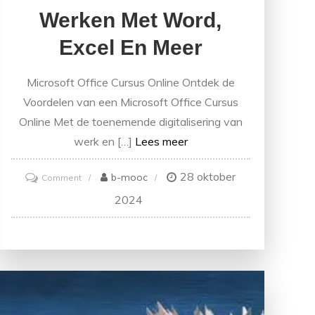
Werken Met Word,
Excel En Meer
Microsoft Office Cursus Online Ontdek de
Voordelen van een Microsoft Office Cursus
Online Met de toenemende digitalisering van
werk en […]
Lees meer
28 oktober
on
b-mooc
Comment
Online
2024
Microsoft
Office
Cursus:
Leer
Efficiënt
Werken