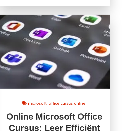
de
Engelse
Taal:
Verbinding
over
Grenzen
Heen
microsoft
office cursus online
Online Microsoft Office
Cursus: Leer Efficiënt