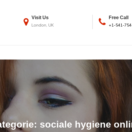
Visit Us
Free Call
London, UK
+1-541-754
tegorie:
sociale hygiene onl