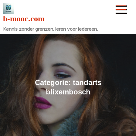
Naar
de
b-mooc.com
inhoud
Kennis zonder grenzen, leren voor iedereen.
gaan
Categorie:
tandarts
blixembosch