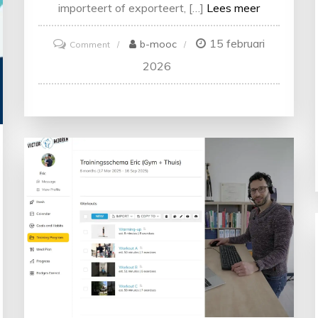
importeert of exporteert, […]
Lees meer
15 februari
on
b-mooc
Comment
Inklaren
2026
met
expertise,
moeiteloos
geregeld.