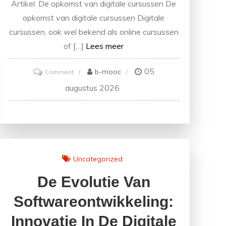
Artikel: De opkomst van digitale cursussen De
opkomst van digitale cursussen Digitale
cursussen, ook wel bekend als online cursussen
of […]
Lees meer
05
on
b-mooc
Comment
Ontdek
augustus 2026
de
Voordelen
van
een
Interactieve
Uncategorized
Digitale
De Evolutie Van
Cursus
Softwareontwikkeling:
Innovatie In De Digitale