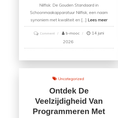
Nilfisk: De Gouden Standaard in
Schoonmaakapparatuur Nilfisk, een naam
synoniem met kwaliteit en […]
Lees meer
14 juni
on
b-mooc
Comment
Nilfisk-
2026
shop.nl:
waar
kwaliteit
begint
met
Uncategorized
Nilfisk.
Ontdek De
Veelzijdigheid Van
Programmeren Met