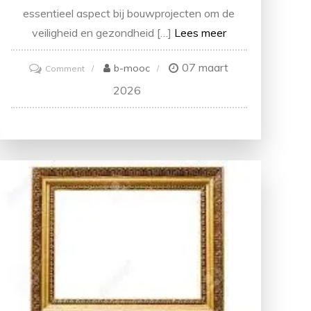
essentieel aspect bij bouwprojecten om de
veiligheid en gezondheid […]
Lees meer
07 maart
on
b-mooc
Comment
Expertise
2026
in
veiligheidscoördinatie
voor
een
zorgeloos
bouwproces!