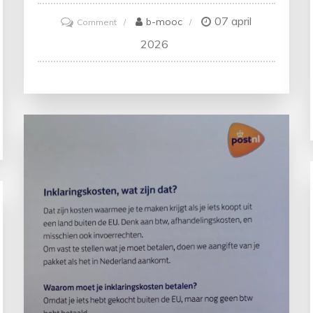
07 april
on
b-mooc
Comment
Ontdek
2026
de
wereld
van
ballonvaarten
met
Madou
Ballonvaarten!