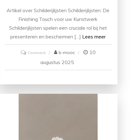
Artikel over Schilderijlijsten Schilderijlijsten: De
Finishing Touch voor uw Kunstwerk
Schilderijlijsten spelen een cruciale rol bij het
presenteren en beschermen […]
Lees meer
10
on
b-mooc
Comment
Schilderijlijsten:
augustus 2025
de
perfecte
omlijsting
voor
uw
kunstwerken.