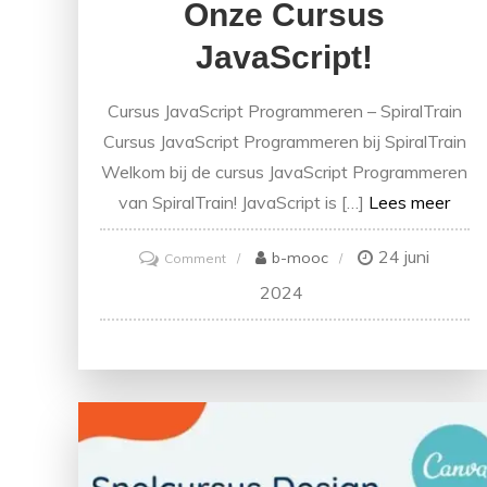
Onze Cursus
JavaScript!
Cursus JavaScript Programmeren – SpiralTrain
Cursus JavaScript Programmeren bij SpiralTrain
Welkom bij de cursus JavaScript Programmeren
van SpiralTrain! JavaScript is […]
Lees meer
24 juni
on
b-mooc
Comment
Ontdek
2024
de
veelzijdigheid
van
programmeren
met
onze