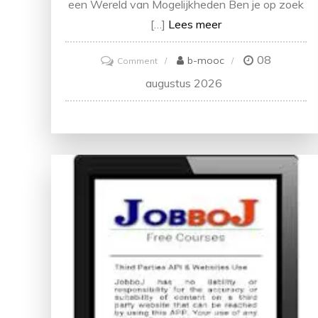
een Wereld van Mogelijkheden Ben je op zoek
[…]
Lees meer
08
on
b-mooc
Comment
Ontdek
augustus 2026
de
Voordelen
van
de
Soofos
Gratis
Cursus