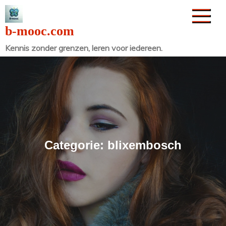
Naar
de
b-mooc.com
inhoud
Kennis zonder grenzen, leren voor iedereen.
gaan
Categorie:
blixembosch