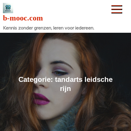
Naar
de
b-mooc.com
inhoud
Kennis zonder grenzen, leren voor iedereen.
gaan
Categorie:
tandarts leidsche
rijn