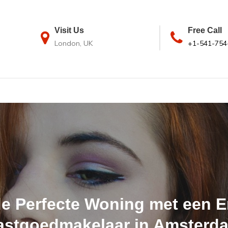
Visit Us
Free Call
London, UK
+1-541-754
de Perfecte Woning met een E
astgoedmakelaar in Amsterd