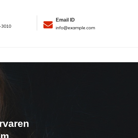
Email ID
-3010
info@example.com
rvaren
am