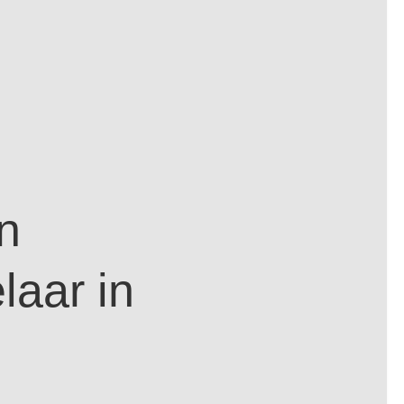
n
aar in