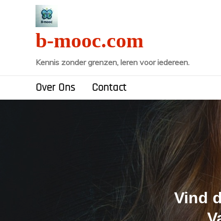
Naar
de
inhoud
b-mooc.com
gaan
Kennis zonder grenzen, leren voor iedereen.
Over Ons
Contact
Vind 
V