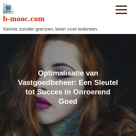
Naar
de
b-mooc.com
inhoud
Kennis zonder grenzen, leren voor iedereen.
gaan
Optimalisatie van
Vastgoedbeheer: Een Sleutel
tot Succes in Onroerend
Goed