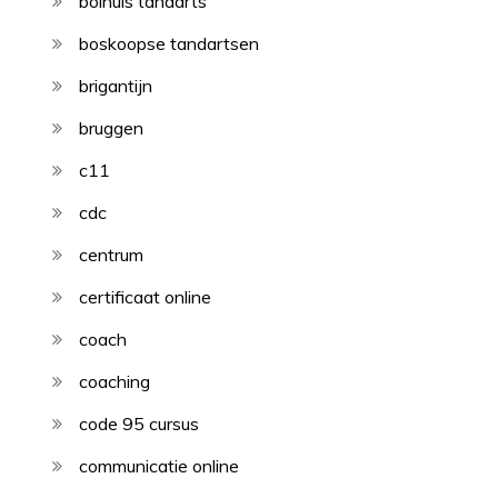
bolhuis tandarts
boskoopse tandartsen
brigantijn
bruggen
c11
cdc
centrum
certificaat online
coach
coaching
code 95 cursus
communicatie online