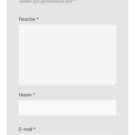
velden zijn gemarkeerd met
*
Reactie
*
Naam
*
E-mail
*