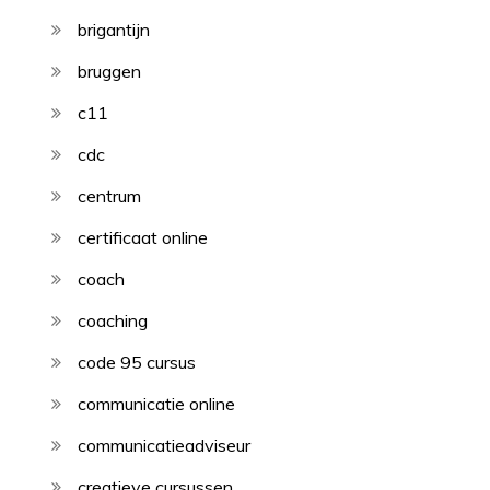
brigantijn
bruggen
c11
cdc
centrum
certificaat online
coach
coaching
code 95 cursus
communicatie online
communicatieadviseur
creatieve cursussen