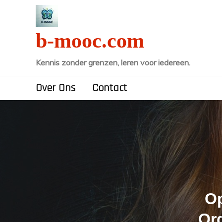
Naar
de
inhoud
b-mooc.com
gaan
Kennis zonder grenzen, leren voor iedereen.
Over Ons
Contact
Op
Org