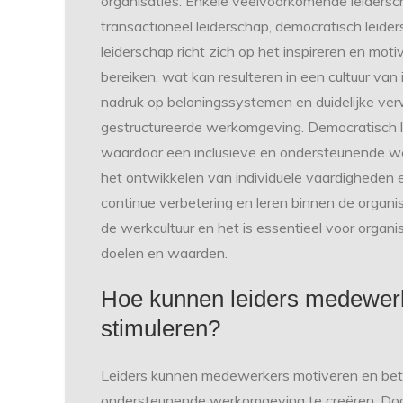
organisaties. Enkele veelvoorkomende leiderscha
transactioneel leiderschap, democratisch leid
leiderschap richt zich op het inspireren en mo
bereiken, wat kan resulteren in een cultuur van 
nadruk op beloningssystemen en duidelijke ve
gestructureerde werkomgeving. Democratisch l
waardoor een inclusieve en ondersteunende wer
het ontwikkelen van individuele vaardigheden e
continue verbetering en leren binnen de organisa
de werkcultuur en het is essentieel voor organis
doelen en waarden.
Hoe kunnen leiders medewerk
stimuleren?
Leiders kunnen medewerkers motiveren en betr
ondersteunende werkomgeving te creëren. Do