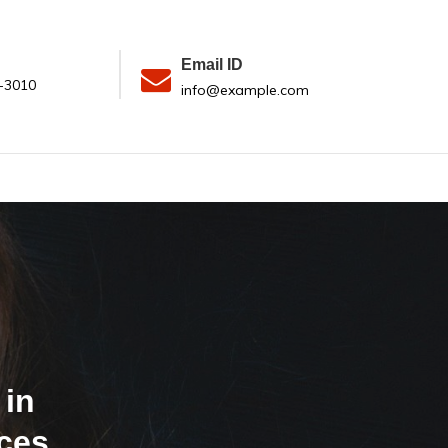
Email ID
-3010
info@example.com
 in
cces