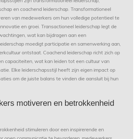
psstijlen zijn transformationeel leiderschap,
erschap en coachend leiderschap. Transformationeel
tiveren van medewerkers om hun volledige potentieel te
innovatie en groei. Transactioneel leiderschap legt de
rwachtingen, wat kan bijdragen aan een
eiderschap moedigt participatie en samenwerking aan,
kcultuur ontstaat. Coachend leiderschap richt zich op
n capaciteiten, wat kan leiden tot een cultuur van
tie. Elke leiderschapsstijl heeft zijn eigen impact op
aties om de juiste balans te vinden die aansluit bij hun
ers motiveren en betrokkenheid
okkenheid stimuleren door een inspirerende en
or open communicatie te bevorderen, medewerkers