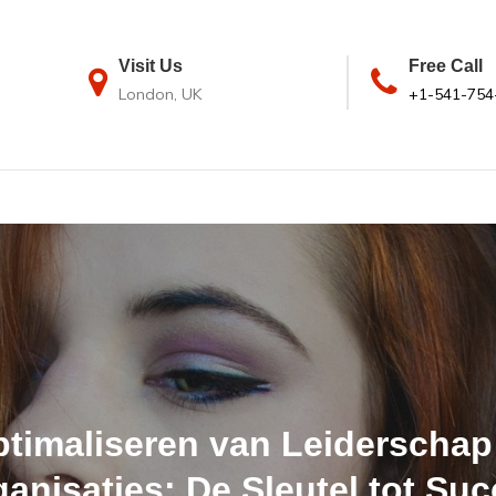
Visit Us
Free Call
London, UK
+1-541-754
timaliseren van Leiderschap
anisaties: De Sleutel tot Su