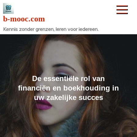
Naar
de
b-mooc.com
inhoud
Kennis zonder grenzen, leren voor iedereen.
gaan
De essentiële rol van
financiën en boekhouding in
uw zakelijke succes