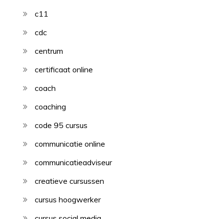
c11
cdc
centrum
certificaat online
coach
coaching
code 95 cursus
communicatie online
communicatieadviseur
creatieve cursussen
cursus hoogwerker
cursus social media