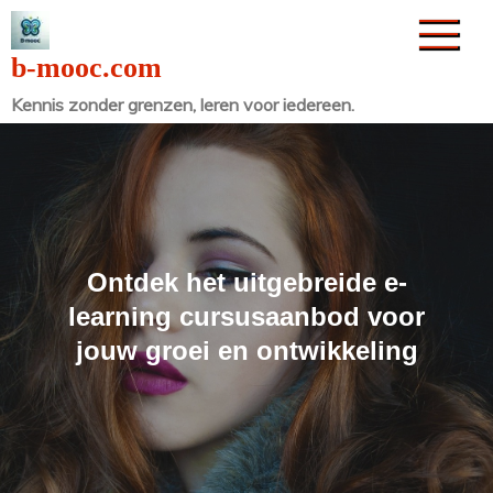
Naar
de
b-mooc.com
inhoud
Kennis zonder grenzen, leren voor iedereen.
gaan
Ontdek het uitgebreide e-
learning cursusaanbod voor
jouw groei en ontwikkeling