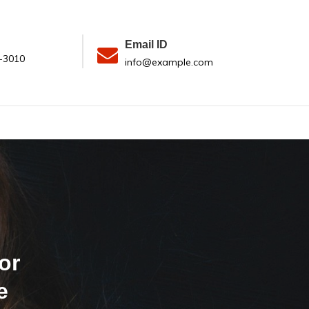
Email ID
-3010
info@example.com
or
e