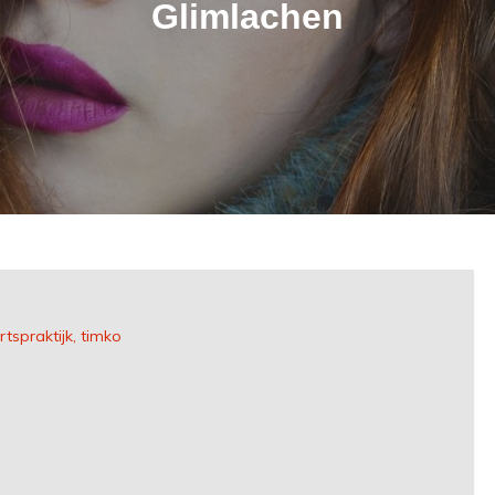
Glimlachen
tspraktijk
timko