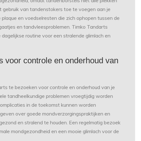
dgezondheid, omdat tandenborstels niet alle plekken
et gebruik van tandenstokers toe te voegen aan je
je plaque en voedselresten die zich ophopen tussen de
 gaatjes en tandvleesproblemen. Timko Tandarts
dagelijkse routine voor een stralende glimlach en
s voor controle en onderhoud van
arts te bezoeken voor controle en onderhoud van je
uele tandheelkundige problemen vroegtijdig worden
omplicaties in de toekomst kunnen worden
 geven over goede mondverzorgingspraktijken en
t gezond en stralend te houden. Een regelmatig bezoek
imale mondgezondheid en een mooie glimlach voor de