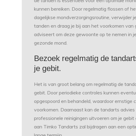
de tanden is essentieel voor een optimale mon
kunnen bereiken. Door regelmatig flossen of h
dagelijkse mondverzorgingsroutine, verwijder 
tanden en draag je bij aan het voorkomen van
adviseert om deze gewoonte op te nemen in je 
gezonde mond.
Bezoek regelmatig de tandart
je gebit.
Het is van groot belang om regelmatig de tand
gebit. Door periodieke controles kunnen event
opgespoord en behandeld, waardoor ernstige c
voorkomen. Daarnaast kan de tandarts advies
professionele reinigingen uitvoeren om je gebi
aan Timko Tandarts zal bijdragen aan een opt
lange termijn.