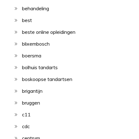
behandeling
best
beste online opleidingen
blixembosch
boersma
bolhuis tandarts
boskoopse tandartsen
brigantijn
bruggen
c11
cdc
centrum