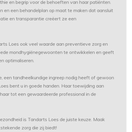
hie en begrip voor de behoeften van haar patiënten.
ren en een behandelplan op maat te maken dat aansluit
catie en transparantie creëert ze een
arts Loes ook veel waarde aan preventieve zorg en
goede mondhygiënegewoonten te ontwikkelen en geeft
n optimaliseren.
le, een tandheelkundige ingreep nodig heeft of gewoon
 Loes bent u in goede handen. Haar toewijding aan
 haar tot een gewaardeerde professional in de
ezondheid is Tandarts Loes de juiste keuze. Maak
tekende zorg die zij biedt!