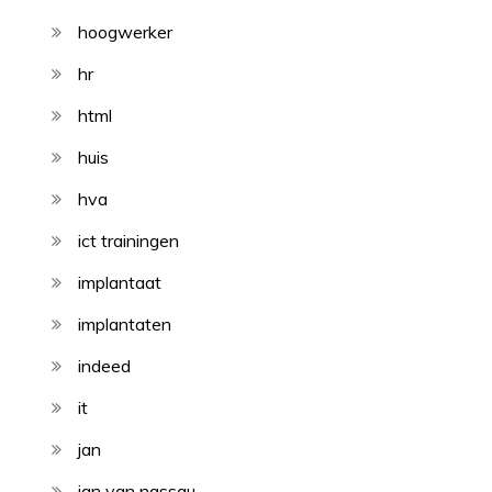
hoogwerker
hr
html
huis
hva
ict trainingen
implantaat
implantaten
indeed
it
jan
jan van nassau