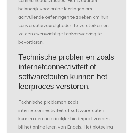
communicatiesituaties. Het is daarom
belangrijk voor online leerlingen om
aanvullende oefeningen te zoeken om hun
conversatievaardigheden te versterken en
zo een evenwichtige taalverwerving te
bevorderen.
Technische problemen zoals
internetconnectiviteit of
softwarefouten kunnen het
leerproces verstoren.
Technische problemen zoals
internetconnectiviteit of softwarefouten
kunnen een aanzienlijke hinderpaal vormen
bij het online leren van Engels. Het plotseling