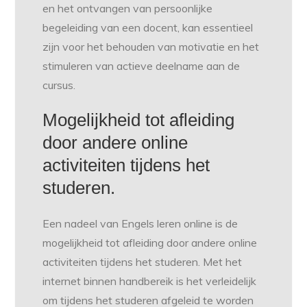
en het ontvangen van persoonlijke
begeleiding van een docent, kan essentieel
zijn voor het behouden van motivatie en het
stimuleren van actieve deelname aan de
cursus.
Mogelijkheid tot afleiding
door andere online
activiteiten tijdens het
studeren.
Een nadeel van Engels leren online is de
mogelijkheid tot afleiding door andere online
activiteiten tijdens het studeren. Met het
internet binnen handbereik is het verleidelijk
om tijdens het studeren afgeleid te worden