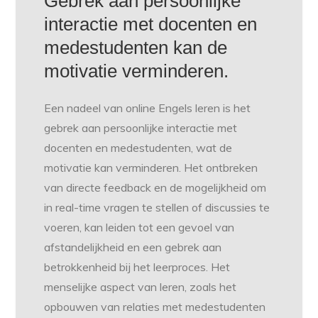
Gebrek aan persoonlijke
interactie met docenten en
medestudenten kan de
motivatie verminderen.
Een nadeel van online Engels leren is het
gebrek aan persoonlijke interactie met
docenten en medestudenten, wat de
motivatie kan verminderen. Het ontbreken
van directe feedback en de mogelijkheid om
in real-time vragen te stellen of discussies te
voeren, kan leiden tot een gevoel van
afstandelijkheid en een gebrek aan
betrokkenheid bij het leerproces. Het
menselijke aspect van leren, zoals het
opbouwen van relaties met medestudenten