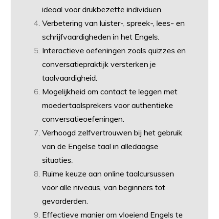
ideaal voor drukbezette individuen.
Verbetering van luister-, spreek-, lees- en
schrijfvaardigheden in het Engels.
Interactieve oefeningen zoals quizzes en
conversatiepraktijk versterken je
taalvaardigheid.
Mogelijkheid om contact te leggen met
moedertaalsprekers voor authentieke
conversatieoefeningen.
Verhoogd zelfvertrouwen bij het gebruik
van de Engelse taal in alledaagse
situaties.
Ruime keuze aan online taalcursussen
voor alle niveaus, van beginners tot
gevorderden.
Effectieve manier om vloeiend Engels te