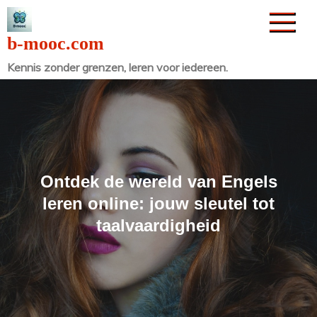
Naar
de
b-mooc.com
inhoud
Kennis zonder grenzen, leren voor iedereen.
gaan
Ontdek de wereld van Engels
leren online: jouw sleutel tot
taalvaardigheid