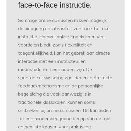
face-to-face instructie.
Sommige online cursussen missen mogelijk
de diepgang en intensiteit van face-to-face
instructie. Hoewel online Engels leren veel
voordelen biedt, zoals flexibiliteit en
toegankelijkheid, kan het gebrek aan directe
interactie met een instructeur en
medestudenten een nadeel zijn. De
spontane uitwisseling van ideeën, het directe
feedbackmechanisme en de persoonlijke
begeleiding die vaak aanwezig is in
traditionele klaslokalen, kunnen soms
ontbreken bij online cursussen. Dit kan leiden
tot een minder diepgaand begrip van de taal
en gemiste kansen voor praktische