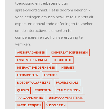
toepassing en verbetering van
spreekvaardigheid. Het is daarom belangrijk
voor leerlingen om zich bewust te zijn van dit
aspect en aanvullende oefeningen te zoeken
om de interactieve elementen te
compenseren en zo hun leerervaring te
verrijken.
AUDIOFRAGMENTEN
CONVERSATIEOEFENINGEN
ENGELS LEREN ONLINE
FLEXIBILITEIT
INTERACTIEVE OEFENINGEN
INTERNET
LEERMIDDELEN
LOCATIES
MOEDERTAALSPREKERS
PROFESSIONALS
QUIZZES
STUDENTEN
TAALCURSUSSEN
TAALVAARDIGHEID
UITSPRAAK VERBETEREN
VASTE LESTIJDEN
VIDEOLESSEN