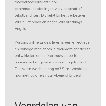
moedertaalsprekers voor
conversatieoefeningen via videochat of
tekstberichten. Dit helpt bij het verbeteren
van je uitspraak en begrip van alledaags
Engels.
Kortom, online Engels leren is een effectieve
en handige manier om je taalvaardigheden te
ontwikkelen en zelfvertrouwen op te
bouwen in het gebruik van de Engelse taal.
Dus waar wacht je nog op? Start vandaag
nog met jouw reis naar vloeiend Engels!
Voordelen van