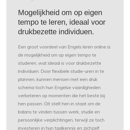
Mogelijkheid om op eigen
tempo te leren, ideaal voor
drukbezette individuen.
Een groot voordeel van Engels leren online is
de mogelijkheid om op eigen tempo te
studeren, wat ideaal is voor drukbezette
individuen. Door flexibele studie-uren in te
plannen, kunnen mensen met een druk
schema toch hun Engelse vaardigheden
verbeteren op momenten die het beste bij
hen passen. Dit stelt hen in staat om de
balans te vinden tussen werk, studie en
persoonlijke verplichtingen, terwijl ze toch
investeren in hun taalkennis en zichzelf