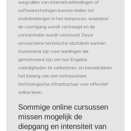
wegvallen van internetverbindingen of
softwarestoringen kunnen leiden tot
onderbrekingen in het leerproces, waardoor
de voortgang wordt vertraagd en de
concentratie wordt verstoord. Deze
onvoorziene technische obstakels kunnen
frustrerend zijn voor leerlingen die
gemotiveerd zijn om hun Engelse
vaardigheden te verbeteren, en benadrukken
het belang van een betrouwbare
technologische infrastructuur voor effectief
online leren.
Sommige online cursussen
missen mogelijk de
diepgang en intensiteit van