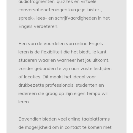
audiofragmenten, quizzes en virtuele
conversatieoefeningen kun je je luister-,
spreek-, lees- en schrijfvaardigheden in het
Engels verbeteren.
Een van de voordelen van online Engels
leren is de flexibiliteit die het biedt. Je kunt
studeren waar en wanneer het jou uitkomt,
zonder gebonden te zijn aan vaste lestijden
of locaties. Dit maakt het ideaal voor
drukbezette professionals, studenten en
iedereen die graag op zijn eigen tempo wil
leren.
Bovendien bieden veel online taalplatforms
de mogelijkheid om in contact te komen met