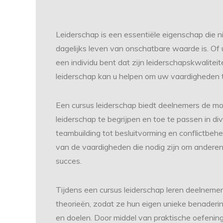
Leiderschap is een essentiële eigenschap die n
dagelijks leven van onschatbare waarde is. O
een individu bent dat zijn leiderschapskwalitei
leiderschap kan u helpen om uw vaardigheden te
Een cursus leiderschap biedt deelnemers de m
leiderschap te begrijpen en toe te passen in di
teambuilding tot besluitvorming en conflictbeh
van de vaardigheden die nodig zijn om anderen 
succes.
Tijdens een cursus leiderschap leren deelnemers
theorieën, zodat ze hun eigen unieke benaderin
en doelen. Door middel van praktische oefening