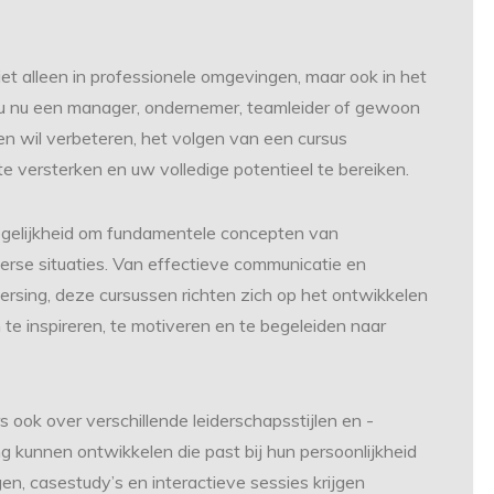
iet alleen in professionele omgevingen, maar ook in het
f u nu een manager, ondernemer, teamleider of gewoon
ten wil verbeteren, het volgen van een cursus
 versterken en uw volledige potentieel te bereiken.
ogelijkheid om fundamentele concepten van
verse situaties. Van effectieve communicatie en
eersing, deze cursussen richten zich op het ontwikkelen
te inspireren, te motiveren en te begeleiden naar
 ook over verschillende leiderschapsstijlen en -
g kunnen ontwikkelen die past bij hun persoonlijkheid
en, casestudy’s en interactieve sessies krijgen