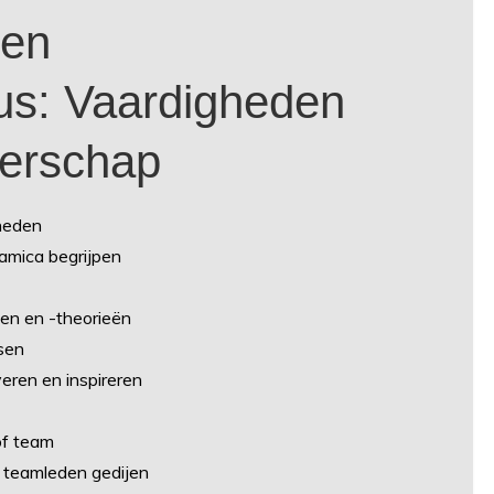
een
us: Vaardigheden
derschap
heden
amica begrijpen
jlen en -theorieën
sen
ren en inspireren
of team
 teamleden gedijen