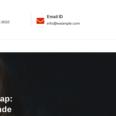
Email ID
-3010
info@example.com
ap:
nde