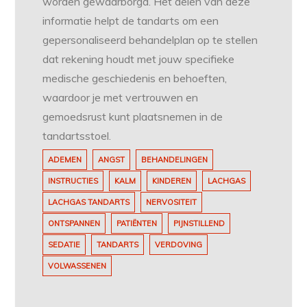
worden gewaarborgd. Het delen van deze
informatie helpt de tandarts om een
gepersonaliseerd behandelplan op te stellen
dat rekening houdt met jouw specifieke
medische geschiedenis en behoeften,
waardoor je met vertrouwen en
gemoedsrust kunt plaatsnemen in de
tandartsstoel.
ADEMEN
ANGST
BEHANDELINGEN
INSTRUCTIES
KALM
KINDEREN
LACHGAS
LACHGAS TANDARTS
NERVOSITEIT
ONTSPANNEN
PATIËNTEN
PIJNSTILLEND
SEDATIE
TANDARTS
VERDOVING
VOLWASSENEN