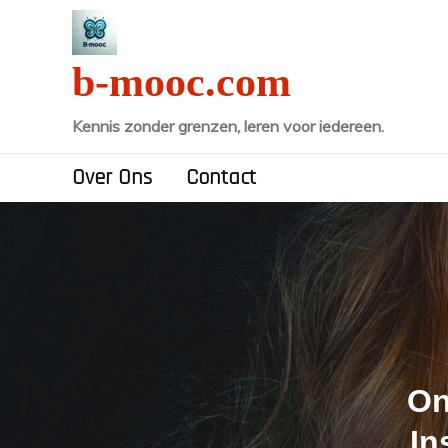
Naar
de
inhoud
b-mooc.com
gaan
Kennis zonder grenzen, leren voor iedereen.
Over Ons
Contact
On
In