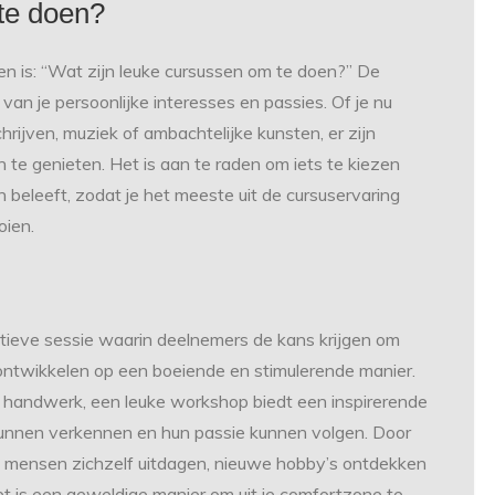
te doen?
en is: “Wat zijn leuke cursussen om te doen?” De
van je persoonlijke interesses en passies. Of je nu
chrijven, muziek of ambachtelijke kunsten, er zijn
 te genieten. Het is aan te raden om iets te kiezen
an beleeft, zodat je het meeste uit de cursuservaring
oien.
ctieve sessie waarin deelnemers de kans krijgen om
ontwikkelen op een boeiende en stimulerende manier.
f handwerk, een leuke workshop biedt een inspirerende
kunnen verkennen en hun passie kunnen volgen. Door
 mensen zichzelf uitdagen, nieuwe hobby’s ontdekken
et is een geweldige manier om uit je comfortzone te