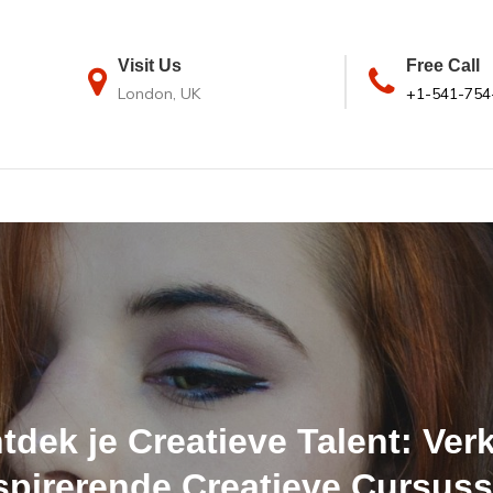
Visit Us
Free Call
London, UK
+1-541-754
tdek je Creatieve Talent: Ver
spirerende Creatieve Cursus