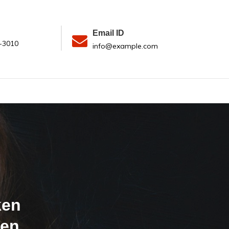
Email ID
-3010
info@example.com
ken
sen